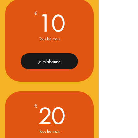
10€
10
€
Tous les mois
Je m'abonne
20€
20
€
Tous les mois